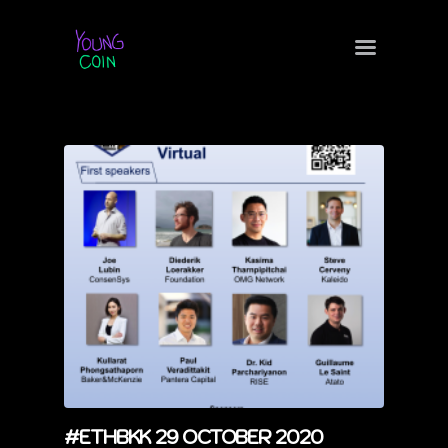
MEETUP
CAMP
BLOG
VIDEO
ECOSYSTEM
THAI KOL
SHIRTS
SERVICES
JOBS
#ETHBKK 29 OCTOBER 2020